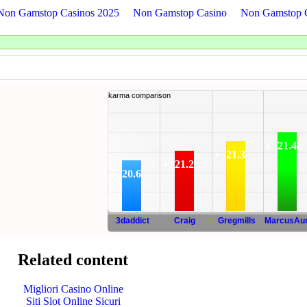
Non Gamstop Casinos 2025
Non Gamstop Casino
Non Gamstop 
karma comparison
21.4
21.3
21.2
20.6
3daddict
Craig
Gregmills
MarcusAu
Related content
Migliori Casino Online
Siti Slot Online Sicuri