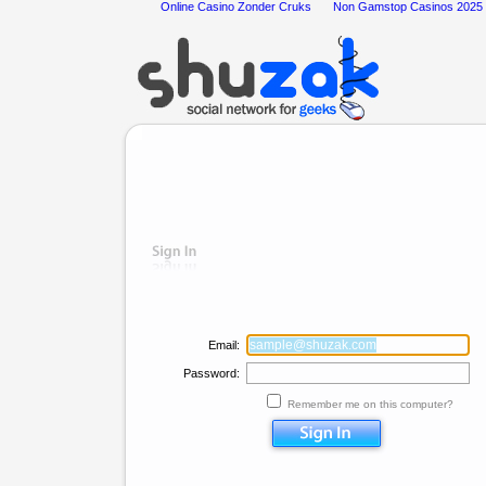
Online Casino Zonder Cruks
Non Gamstop Casinos 2025
Email:
Password:
Remember me on this computer?